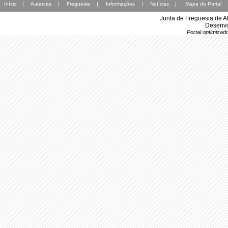
Início
|
Autarcas
|
Freguesia
|
Informações
|
Notícias
|
Mapa do Portal
Junta de Freguesia de A
Desenvo
Portal optimiza