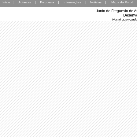
Início
|
Autarcas
|
Freguesia
|
Informações
|
Notícias
|
Mapa do Portal
Junta de Freguesia de A
Desenvo
Portal optimiza