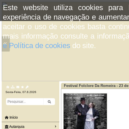
Este website utiliza cookies para
experiência de navegação e aumentar
aceitar o uso de cookies basta conti
mais informação consulte a informaç
«
e Política de cookies
do site.
Festival Folclore Da Romeira - 23 d
Sexta-Feira, 07.8.2026
Início
Autarquia