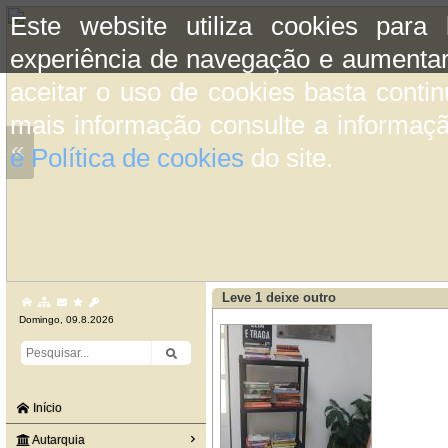
Este website utiliza cookies para
experiência de navegação e aumentar
aceitar o uso de cookies basta conti
mais informação consulte a informaç
«
e Política de cookies
do site.
Leve 1 deixe outro
Domingo, 09.8.2026
Início
Autarquia