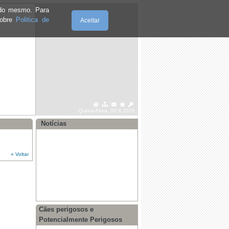
e do mesmo. Para
·
Alerta vermelho - saúde pública
sobre
Politica de
Aceitar
·
Prevenção dos efeitos do calor
·
Edital Sessão Ordinária de 29 de
junho 2026
·
Recomendações para dias de
Temperaturas Elevadas
Quinta-Feira, 06.8.2026
Notícias
« Voltar
Cães perigosos e
Potencialmente Perigosos