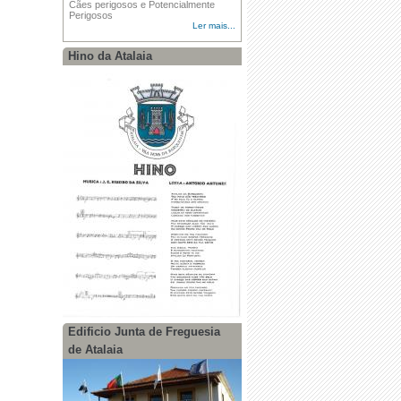
Cães perigosos e Potencialmente
Perigosos
Ler mais...
Hino da Atalaia
Edificio Junta de Freguesia
de Atalaia