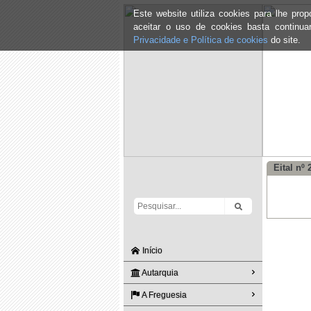
Este website utiliza cookies para lhe pr
aceitar o uso de cookies basta continu
Privacidade e Política de cookies
do site.
Eital nº 
Início
Autarquia
A Freguesia