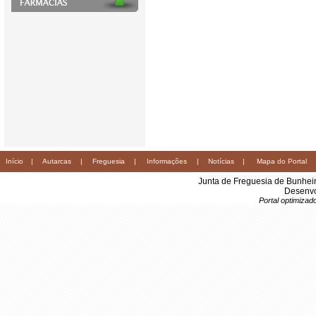
Início
|
Autarcas
|
Freguesia
|
Informações
|
Notícias
|
Mapa do Portal
Junta de Freguesia de Bunhei
Desenvo
Portal optimiza