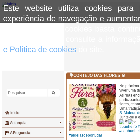
Este website utiliza cookies para
experiência de navegação e aumentar
aceitar o uso de cookies basta conti
mais informação consulte a informaç
e Política de cookies
do site.
💐CORTEJO DAS FLORES 🌼
No próximo 
viver uma d
As ruas enc
participante
flores, cria
Uma tradiçã
Início
S. Mateus d
Junte-se a e
Autarquia
#bunheiro
#
#soubunhei
A Freguesia
#aldeiasdeportugal