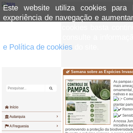
Este website utiliza cookies para
experiência de navegação e aumentar
aceitar o uso de cookies basta conti
mais informação consulte a informaç
e Política de cookies
do site.
🌿 Semana sobre as Espécies Invaso
As pampas (
mais ameaça
ornamental,
nativas e a
Como 
plantar pam
Início
Remove
Sensib
Autarquia
A nossa Junt
iniciativa 
A Freguesia
promovendo a proteção da biodiversidade