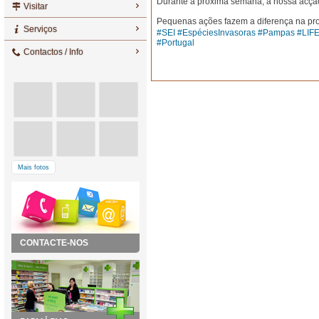
Durante a próxima semana, a nossa acção 
Visitar
Pequenas ações fazem a diferença na pr
Serviços
#SEI
#EspéciesInvasoras
#Pampas
#LIF
#Portugal
Contactos / Info
Mais fotos
CONTACTE-NOS