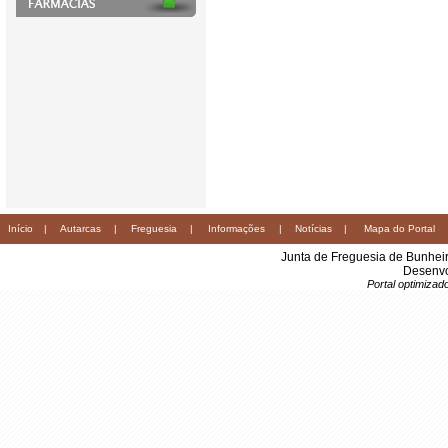
Início
|
Autarcas
|
Freguesia
|
Informações
|
Notícias
|
Mapa do Portal
Junta de Freguesia de Bunhei
Desenvo
Portal optimiza