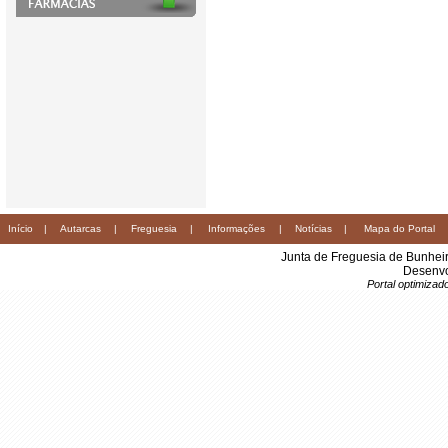
Início
|
Autarcas
|
Freguesia
|
Informações
|
Notícias
|
Mapa do Portal
Junta de Freguesia de Bunhei
Desenvo
Portal optimiza