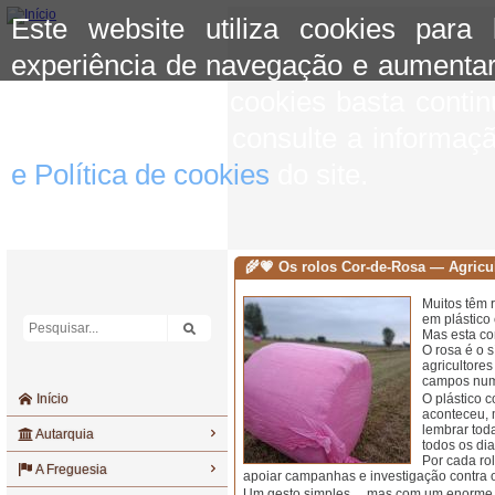
Este website utiliza cookies para
experiência de navegação e aumentar
aceitar o uso de cookies basta conti
mais informação consulte a informaç
e Política de cookies
do site.
🌾💗 Os rolos Cor-de-Rosa — Agricul
Muitos têm 
em plástico 
Mas esta co
O rosa é o 
agricultores
campos num
Início
O plástico 
aconteceu, 
lembrar tod
Autarquia
todos os dia
Por cada rol
A Freguesia
apoiar campanhas e investigação contra
Um gesto simples… mas com um enorme 