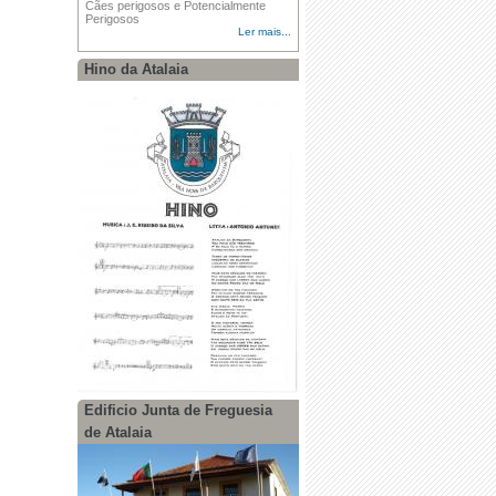
Cães perigosos e Potencialmente
Perigosos
Ler mais...
Hino da Atalaia
Edificio Junta de Freguesia
de Atalaia