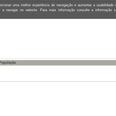
oporcionar uma melhor experiência de navegação e aumentar a usabilidad
ar a navegar no website. Para mais informação consulte a informação 
 População