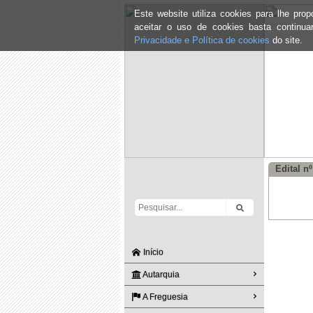
Este website utiliza cookies para lhe pr
aceitar o uso de cookies basta continu
Privacidade e Política de cookies
do site.
Edital n
Início
Autarquia
A Freguesia