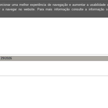
oporcionar uma melhor experiência de navegação e aumentar a usabilidad
ar a navegar no website. Para mais informação consulte a informação 
º 29/2026