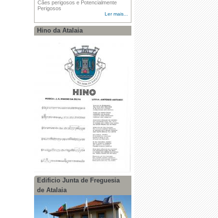
Cães perigosos e Potencialmente
Perigosos
Ler mais...
Hino da Atalaia
Edificio Junta de Freguesia
de Atalaia