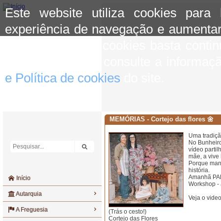
Este website utiliza cookies para
experiência de navegação e aumentar
aceitar o uso de cookies basta conti
mais informação consulte a informaç
e Política de cookies
do site.
MEMÓRIAS - Cortejo das flores 🌼
Uma tradiçã
No Bunheiro
vídeo parti
mãe, a vive 
Porque mant
história.
Amanhã PART
Início
Workshop - 
Autarquia
Veja o vide
A Freguesia
(Trás o cesto!)
Cortejo das Flores