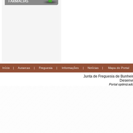
Início
|
Autarcas
|
Freguesia
|
Informações
|
Notícias
|
Mapa do Portal
Junta de Freguesia de Bunhei
Desenvo
Portal optimiza