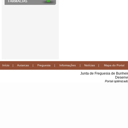
Início
|
Autarcas
|
Freguesia
|
Informações
|
Notícias
|
Mapa do Portal
Junta de Freguesia de Bunhei
Desenvo
Portal optimiza