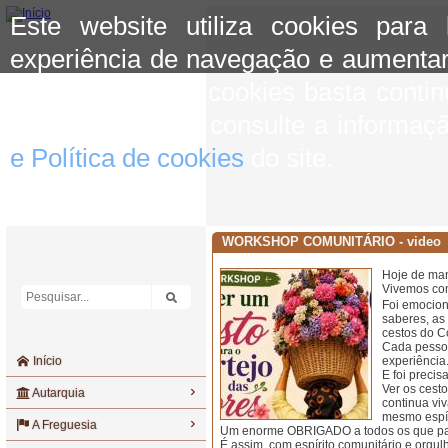
Este website utiliza cookies para
experiência de navegação e aumentar
aceitar o uso de cookies basta conti
mais informação consulte a informaç
e Política de cookies
do site.
WORKSHOP COMUNITÁRIO - video
Hoje de ma
Vivemos com
Foi emocion
saberes, as
cestos do Co
Cada pessoa
Início
experiência
E foi preci
Ver os cest
Autarquia
continua vi
mesmo espír
A Freguesia
Um enorme OBRIGADO a todos os que part
É assim, com espírito comunitário e orgul