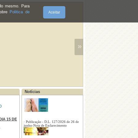
e do mesmo. Para
sobre
Politica de
Aceitar
·
Contrato - Transfª de Competências
(AT) - CMS e a UFRV
»
·
Contrato Interadministrativo (CIA) -
CMS e a UFRV
·
Aviso à população - Onda de Calor
Notícias
·
Aviso à população - perigo de
incêndio
O
IA 15 DE
S