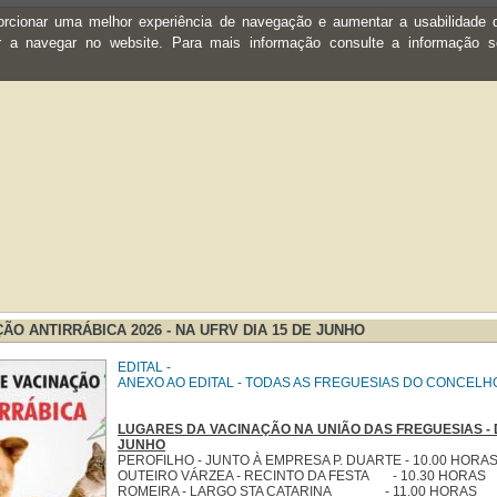
oporcionar uma melhor experiência de navegação e aumentar a usabilidad
ar a navegar no website. Para mais informação consulte a informação 
ÃO ANTIRRÁBICA 2026 - NA UFRV DIA 15 DE JUNHO
EDITAL -
ANEXO AO EDITAL - TODAS AS FREGUESIAS DO CONCELH
LUGARES DA VACINAÇÃO NA UNIÃO DAS FREGUESIAS - D
JUNHO
PEROFILHO - JUNTO À EMPRESA P. DUARTE - 10.00 HORA
OUTEIRO VÁRZEA - RECINTO DA FESTA - 10.30 HORAS
ROMEIRA - LARGO STA CATARINA - 11.00 HORAS