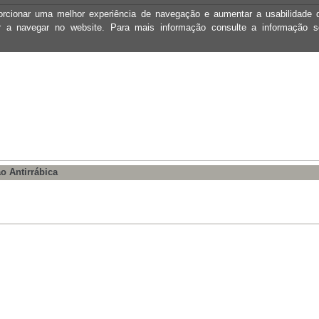
oporcionar uma melhor experiência de navegação e aumentar a usabilidad
ar a navegar no website. Para mais informação consulte a informação 
o Antirrábica