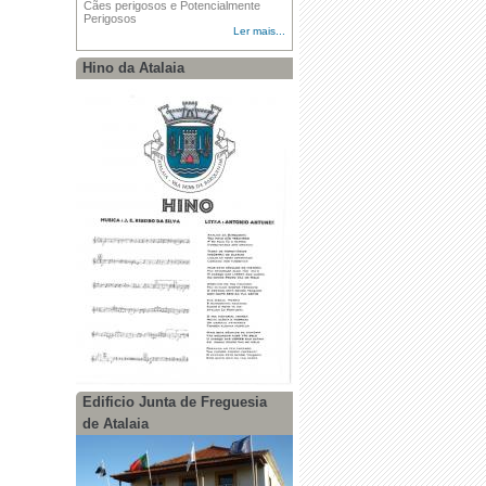
Cães perigosos e Potencialmente
·
Recomendações para dias de
Perigosos
Temperaturas Elevadas
Ler mais...
Hino da Atalaia
Edificio Junta de Freguesia
de Atalaia