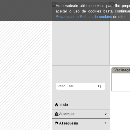
Este website utiliza cookies para lhe pr
aceitar o uso de cookies basta continu
Privacidade e Política de cookies
do site.
Vacinaçã
Início
Autarquia
A Freguesia