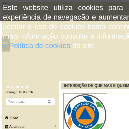
Este website utiliza cookies para
experiência de navegação e aumentar
aceitar o uso de cookies basta conti
mais informação consulte a informaç
«
e Política de cookies
do site.
INTERDIÇÃO DE QUEIMAS E QUEIMA
Domingo, 09.8.2026
Início
Autarquia