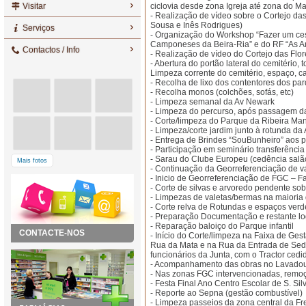
Visitar
ciclovia desde zona Igreja até zona do M
- Realização de vídeo sobre o Cortejo da
Sousa e Inês Rodrigues)
Serviços
- Organização do Workshop “Fazer um ces
Camponeses da Beira-Ria” e do RF “As An
Contactos / Info
- Realização de vídeo do Cortejo das Flor
- Abertura do portão lateral do cemitério,
Limpeza corrente do cemitério, espaço, c
- Recolha de lixo dos contentores dos p
- Recolha monos (colchões, sofás, etc)
- Limpeza semanal da Av Newark
- Limpeza do percurso, após passagem d
- Corte/limpeza do Parque da Ribeira Ma
- Limpeza/corte jardim junto à rotunda da
- Entrega de Brindes “SouBunheiro” aos pa
- Participação em seminário transferênci
- Sarau do Clube Europeu (cedência salão,
Mais fotos
- Continuação da Georreferenciação de v
- Inicio de Georreferenciação de FGC – F
- Corte de silvas e arvoredo pendente sob
- Limpezas de valetas/bermas na maioria
- Corte relva de Rotundas e espaços verd
- Preparação Documentação e restante lo
- Reparação baloiço do Parque infantil
CONTACTE-NOS
- Início do Corte/limpeza na Faixa de Ge
Rua da Mata e na Rua da Entrada de Sedo
funcionários da Junta, com o Tractor cedi
- Acompanhamento das obras no Lavadou
- Nas zonas FGC intervencionadas, remoçã
- Festa Final Ano Centro Escolar de S. Si
- Reporte ao Sepna (gestão combustível)
- Limpeza passeios da zona central da Fre