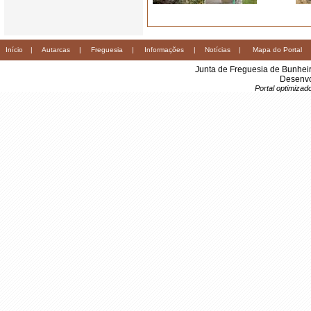
Início
|
Autarcas
|
Freguesia
|
Informações
|
Notícias
|
Mapa do Portal
Junta de Freguesia de Bunhei
Desenvo
Portal optimiza