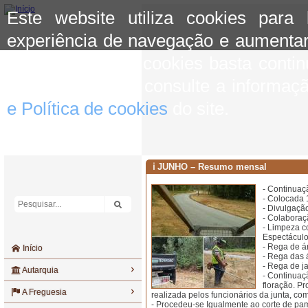
Este website utiliza cookies para
experiência de navegação e aumentar
aceitar o uso de cookies basta conti
mais informação consulte a informaç
e Política de cookies
do site.
ℹ️ JUNHO – Resumo mensal
- Continuaçã
- Colocada 
- Divulgação
- Colaboraç
- Limpeza c
Espectáculo,
- Rega de á
Início
- Rega das 
- Rega de ja
Autarquia
- Continuaç
floração. P
A Freguesia
realizada pelos funcionários da junta, com
- Procedeu-se Igualmente ao corte de pa