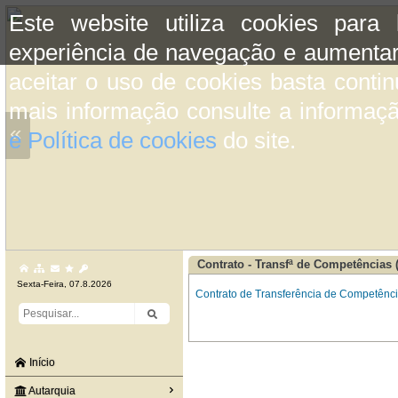
Este website utiliza cookies para
experiência de navegação e aumentar
aceitar o uso de cookies basta conti
mais informação consulte a informaç
«
e Política de cookies
do site.
Contrato - Transfª de Competências
Sexta-Feira, 07.8.2026
Contrato de Transferência de Competênci
Início
Autarquia