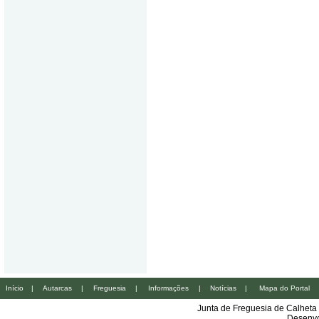
Início
|
Autarcas
|
Freguesia
|
Informações
|
Notícias
|
Mapa do Portal
Junta de Freguesia de Calheta
Desenvo