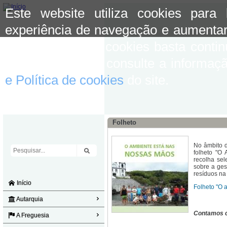
Este website utiliza cookies para
experiência de navegação e aumentar
aceitar o uso de cookies basta conti
mais informação consulte a informaç
e Política de cookies
do site.
Folheto
No âmbito d
folheto "O
recolha sel
sobre a ge
resíduos na 
Início
Folheto "O 
Autarquia
Contamos c
A Freguesia