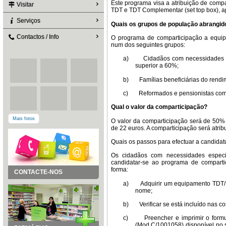
Este programa visa a atribuição de comp
Visitar
TDT e TDT Complementar (set top box), 
Serviços
Quais os grupos de população abrangid
Contactos / Info
O programa de comparticipação a equip
num dos seguintes grupos:
a)
Cidadãos com necessidades es
superior a 60%;
b)
Famílias beneficiárias do rendi
c)
Reformados e pensionistas com 
Qual o valor da comparticipação?
Mais fotos
O valor da comparticipação será de 50%
de 22 euros. A comparticipação será atri
Quais os passos para efectuar a candidat
Os cidadãos com necessidades especi
candidatar-se ao programa de compart
forma:
CONTACTE-NOS
a)
Adquirir um equipamento TDT/ 
nome;
b)
Verificar se está incluído nas 
c)
Preencher e imprimir o for
(Mod.C/1001058) disponível no 