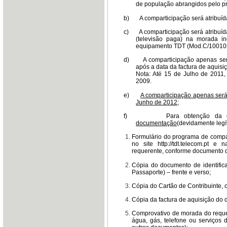
de população abrangidos pelo p
b)
A comparticipação será atribuí
c)
A comparticipação será atribuíd
(televisão paga) na morada i
equipamento TDT (Mod.C/10010
d)
A comparticipação apenas ser
após a data da factura de aquisi
Nota: Até 15 de Julho de 2011, 
2009.
e)
A comparticipação apenas será 
Junho de 2012
;
f)
Para obtenção da c
documentação
(devidamente legív
Formulário do programa de compa
no site http://tdt.telecom.pt 
requerente, conforme documento de
Cópia do documento de identific
Passaporte) – frente e verso;
Cópia do Cartão de Contribuinte, 
Cópia da factura de aquisição do d
Comprovativo de morada do requere
água, gás, telefone ou serviços 