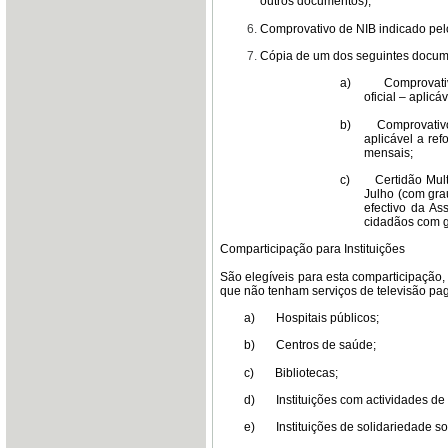
outros documentos);
Comprovativo de NIB indicado pel
Cópia de um dos seguintes docum
a)
Comprovati
oficial – aplicá
b)
Comprovativo
aplicável a re
mensais;
c)
Certidão Mul
Julho (com gra
efectivo da As
cidadãos com gr
Comparticipação para Instituições
São elegíveis para esta comparticipação, 
que não tenham serviços de televisão pag
a)
Hospitais públicos;
b)
Centros de saúde;
c)
Bibliotecas;
d)
Instituições com actividades d
e)
Instituições de solidariedade so