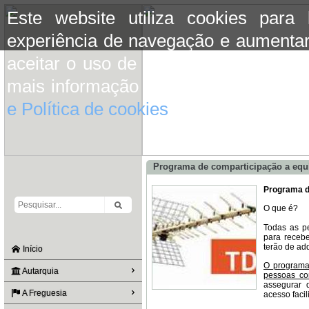
Este website utiliza cookies para
experiência de navegação e aumentar
aceitar o uso de cookies basta conti
mais informação consulte a informaç
e Política de cookies
do site.
Programa de comparticipação a eq
Programa d
O que é?
Todas as p
para recebe
terão de adq
Início
O programa
Autarquia
pessoas co
assegurar 
A Freguesia
acesso facil