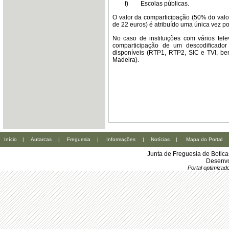
f)
Escolas públicas.
O valor da comparticipação (50% do va
de 22 euros) é atribuído uma única vez por
No caso de instituições com vários tele
comparticipação de um descodificador
disponíveis (RTP1, RTP2, SIC e TVI, 
Madeira).
Início
|
Autarcas
|
Freguesia
|
Informações
|
Notícias
|
Mapa do Portal
Junta de Freguesia de Botic
Desenvo
Portal optimiza