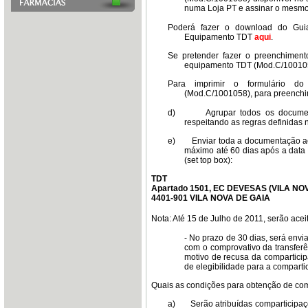
numa Loja PT e assinar o mesmo,
Poderá fazer o download do Gui
Equipamento TDT
aqui
.
Se pretender fazer o preenchiment
equipamento TDT (Mod.C/100105
Para imprimir o formulário d
(Mod.C/1001058), para preenchi
d)
Agrupar todos os documen
respeitando as regras definidas
e)
Enviar toda a documentação ac
máximo até 60 dias após a data
(set top box):
TDT
Apartado 1501, EC DEVESAS (VILA NO
4401-901 VILA NOVA DE GAIA
Nota: Até 15 de Julho de 2011, serão aceit
- No prazo de 30 dias, será envi
com o comprovativo da transfer
motivo de recusa da compartici
de elegibilidade para a comparti
Quais as condições para obtenção de co
a)
Serão atribuídas comparticipa