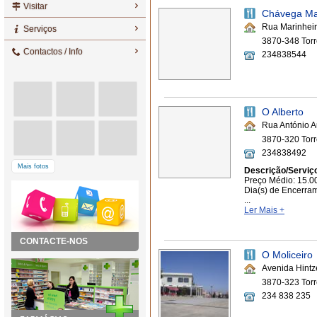
Visitar
Chávega Mar
Rua Marinhei
Serviços
3870-348 Torr
Contactos / Info
234838544
O Alberto
Rua António A
3870-320 Torr
234838492
Mais fotos
Descrição/Serviç
Preço Médio: 15.0
Dia(s) de Encerra
...
Ler Mais +
CONTACTE-NOS
O Moliceiro
Avenida Hintz
3870-323 Torr
234 838 235