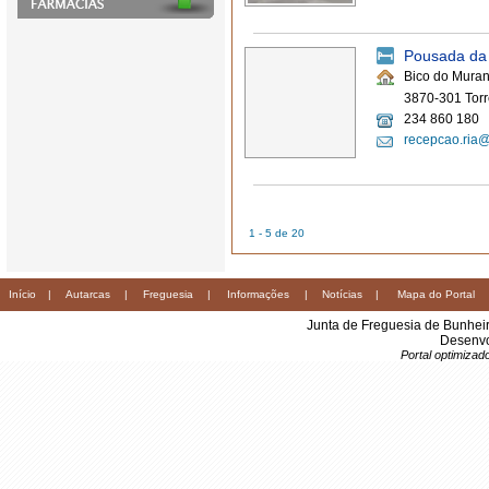
Pousada da
Bico do Muran
3870-301 Torr
234 860 180
recepcao.ria
1 - 5 de 20
Início
|
Autarcas
|
Freguesia
|
Informações
|
Notícias
|
Mapa do Portal
Junta de Freguesia de Bunhei
Desenvo
Portal optimiza