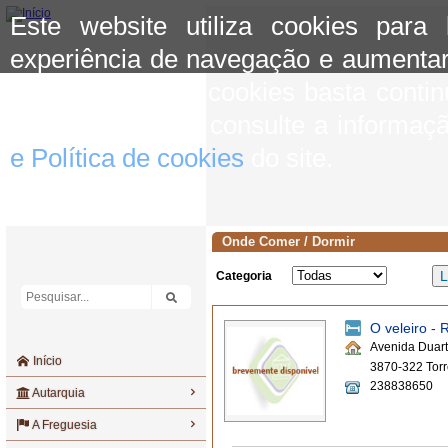
Este website utiliza cookies para
experiência de navegação e aumentar
aceitar o uso de cookies basta conti
mais informação consulte a informaç
e Política de cookies
do site.
Onde Comer / Dormir
Categoria
O veleiro - 
Avenida Duar
Início
3870-322 Torr
238838650
Autarquia
A Freguesia