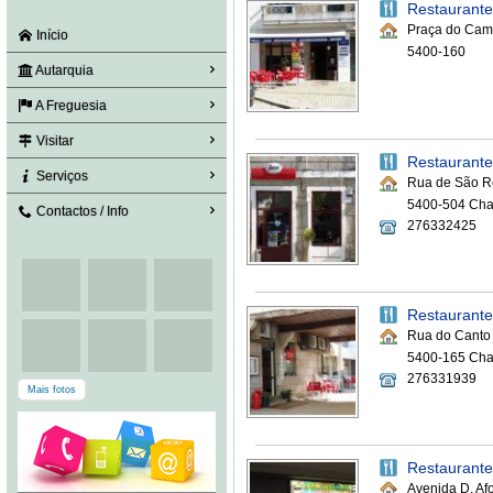
Restaurant
Praça do Camp
Início
5400-160
Autarquia
A Freguesia
Visitar
Restaurant
Serviços
Rua de São 
5400-504 Ch
Contactos / Info
276332425
Restaurante
Rua do Canto d
5400-165 Ch
276331939
Mais fotos
Restaurante
Avenida D. Afo