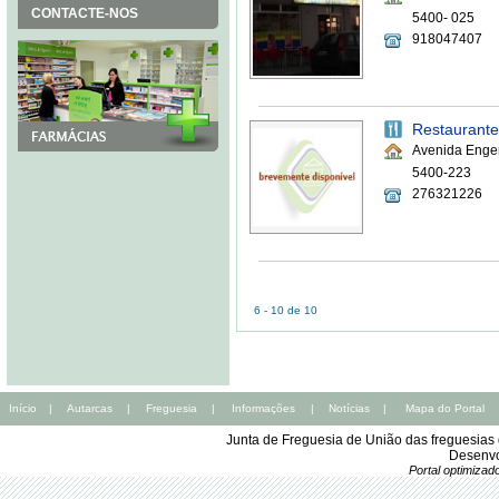
CONTACTE-NOS
5400- 025
918047407
Restaurante
Avenida Enge
5400-223
276321226
6 - 10 de 10
Início
|
Autarcas
|
Freguesia
|
Informações
|
Notícias
|
Mapa do Portal
Junta de Freguesia de União das freguesia
Desenvo
Portal optimiza