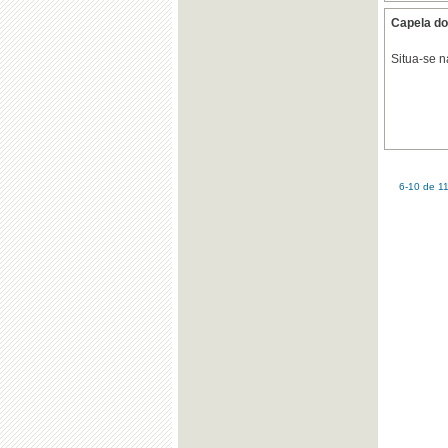
Capela do
Situa-se 
6-10 de 1