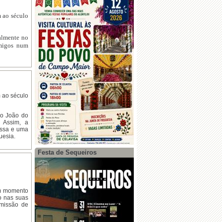
 ao século
almente no
amigos num
 ao século
ão João do
 Assim, a
issa e uma
uesia.
Festa de Sequeiros
um momento
o nas suas
omissão de