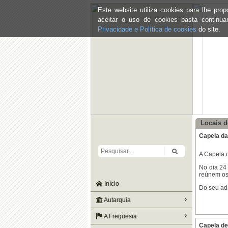
Este website utiliza cookies para lhe pr
aceitar o uso de cookies basta continu
Privacidade e Política de cookies
do site.
Locais d
Capela da
A Capela 
No dia 24
reúnem os
Início
Do seu adr
Autarquia
A Freguesia
Capela d