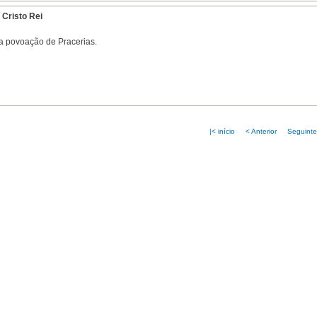
 Cristo Rei
na povoação de Pracerias.
|< início
< Anterior
Seguinte
1