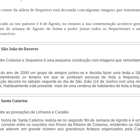
o centro da aldeia de Sequeiros está decorada com algumas imagens que remontam
icado ao seu patrono é 4 de Agosto, no entanto a sua comemoração acontece ger
fim de semana de Agosto de forma a poder juntar todos os Sequeirenses e 
convívio.
 São João do Deserto
ntre Celavisa e Sequeiros é uma pequena construção com imagens que remontam
 do ano de 2000 um grupo de amigos juntou-se e decidiu fazer uma festa a S
relembrando os tempos em que se juntavam pessoas de toda a freguesia.
ão decorre no sábado seguinte ao dia de São João (24 de Junho) com uma m
a. Habitualmente está presente mais de uma centena de habitantes de toda a freg
 Santa Catarina
ntre as povoações de Linhares e Caratão.
m honra de Santa Catarina realiza-se no segundo fim de semana de Agosto e é 
 convívio entre os nascidos nos Povos da Ribeira de Celavisa, residentes ou nã
que aderem em grande número aos grandiosos festejos organizados pela C