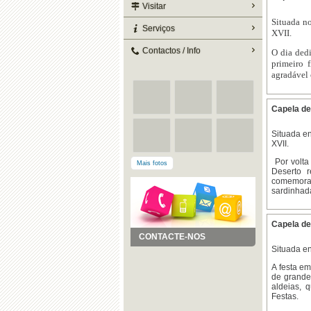
Visitar
Situada n
Serviços
XVII.
Contactos / Info
O dia ded
primeiro 
agradável 
Capela de
Situada e
XVII.
Por volta
Mais fotos
Deserto 
comemoraç
sardinhad
Capela de
CONTACTE-NOS
Situada e
A festa e
de grande
aldeias, 
Festas.