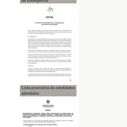
de Emergência
Lista provisória de candidatos
admitidos