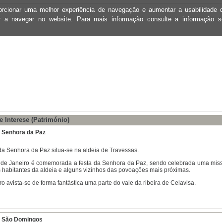
oporcionar uma melhor experiência de navegação e aumentar a usabilidad
ar a navegar no website. Para mais informação consulte a informação 
e Interese (Património)
 Senhora da Paz
da Senhora da Paz situa-se na aldeia de Travessas.
 de Janeiro é comemorada a festa da Senhora da Paz, sendo celebrada uma mis
 habitantes da aldeia e alguns vizinhos das povoações mais próximas.
o avista-se de forma fantástica uma parte do vale da ribeira de Celavisa.
e São Domingos