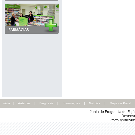
Início
|
Autarcas
|
Freguesia
|
Informações
|
Notícias
|
Mapa do Portal
Junta de Freguesia de Faj
Desenvo
Portal optimiza