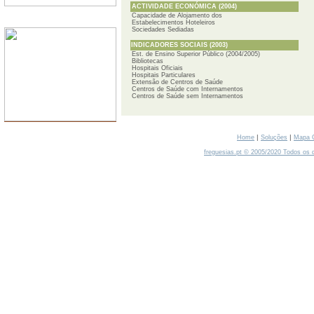
ACTIVIDADE ECONÓMICA (2004)
Capacidade de Alojamento dos
SERVIDORES
Estabelecimentos Hoteleiros
Sociedades Sediadas
INDICADORES SOCIAIS (2003)
Est. de Ensino Superior Público (2004/2005)
Bibliotecas
Hospitais Oficiais
Hospitais Particulares
Extensão de Centros de Saúde
Centros de Saúde com Internamentos
Centros de Saúde sem Internamentos
|
|
Home
Soluções
Mapa 
freguesias.pt © 2005/2020 Todos os d