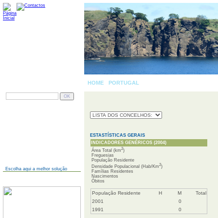
HOME
-
PORTUGAL
»
PESQUISAR
AINDA NÃO TEM SITE?
ESTASTÍSTICAS GERAIS
INDICADORES GENÉRICOS (2004)
2
Área Total (km
)
Freguesias
População Residente
2
Densidade Populacional (Hab/Km
)
Escolha aqui a melhor solução
Famílias Residentes
Nascimentos
JÁ TEM SITE?
Óbitos
População Residente
H
M
Total
2001
0
1991
0