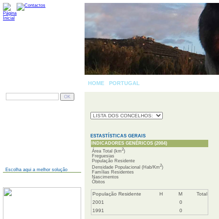
HOME
-
PORTUGAL
»
PESQUISAR
AINDA NÃO TEM SITE?
ESTASTÍSTICAS GERAIS
INDICADORES GENÉRICOS (2004)
2
Área Total (km
)
Freguesias
População Residente
2
Densidade Populacional (Hab/Km
)
Escolha aqui a melhor solução
Famílias Residentes
Nascimentos
JÁ TEM SITE?
Óbitos
População Residente
H
M
Total
2001
0
1991
0