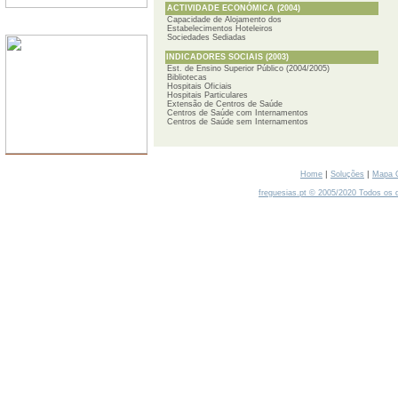
ACTIVIDADE ECONÓMICA (2004)
Capacidade de Alojamento dos
SERVIDORES
Estabelecimentos Hoteleiros
Sociedades Sediadas
INDICADORES SOCIAIS (2003)
Est. de Ensino Superior Público (2004/2005)
Bibliotecas
Hospitais Oficiais
Hospitais Particulares
Extensão de Centros de Saúde
Centros de Saúde com Internamentos
Centros de Saúde sem Internamentos
|
|
Home
Soluções
Mapa 
freguesias.pt © 2005/2020 Todos os d