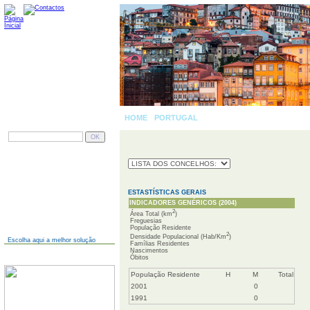
HOME
-
PORTUGAL
»
PESQUISAR
AINDA NÃO TEM SITE?
ESTASTÍSTICAS GERAIS
INDICADORES GENÉRICOS (2004)
2
Área Total (km
)
Freguesias
População Residente
2
Densidade Populacional (Hab/Km
)
Escolha aqui a melhor solução
Famílias Residentes
Nascimentos
JÁ TEM SITE?
Óbitos
População Residente
H
M
Total
2001
0
1991
0