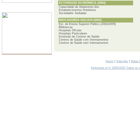
ACTIVIDADE ECONÓMICA (2004)
Capacidade de Alojamento dos
SERVIDORES
Estabelecimentos Hoteleiros
Sociedades Sediadas
INDICADORES SOCIAIS (2003)
Est. de Ensino Superior Público (2004/2005)
Bibliotecas
Hospitais Oficiais
Hospitais Particulares
Extensão de Centros de Saúde
Centros de Saúde com Internamentos
Centros de Saúde sem Internamentos
|
|
Home
Soluções
Mapa 
freguesias.pt © 2005/2020 Todos os d