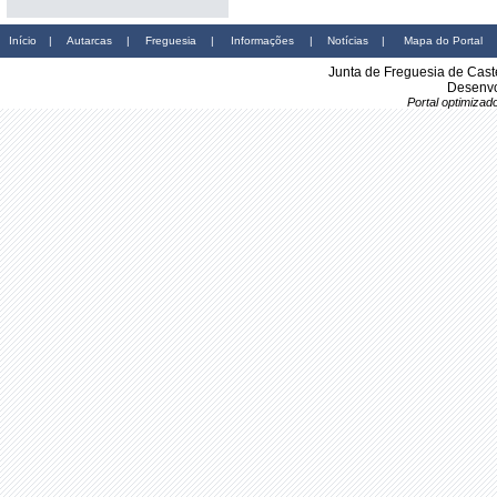
Início
|
Autarcas
|
Freguesia
|
Informações
|
Notícias
|
Mapa do Portal
Junta de Freguesia de Cast
Desenvo
Portal optimiza