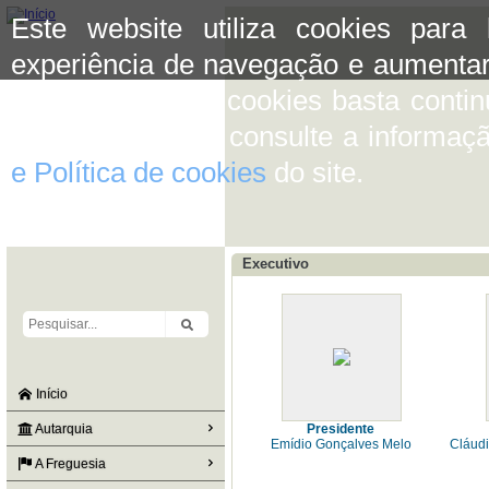
Este website utiliza cookies para
experiência de navegação e aumentar
aceitar o uso de cookies basta conti
mais informação consulte a informaç
e Política de cookies
do site.
Executivo
Início
Autarquia
Presidente
Emídio Gonçalves Melo
Cláudi
A Freguesia