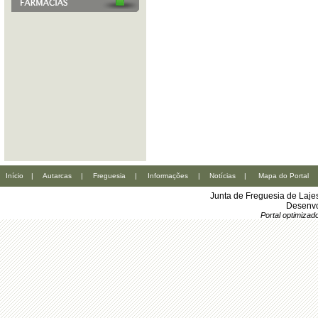
Início
|
Autarcas
|
Freguesia
|
Informações
|
Notícias
|
Mapa do Portal
Junta de Freguesia de Laje
Desenvo
Portal optimiza