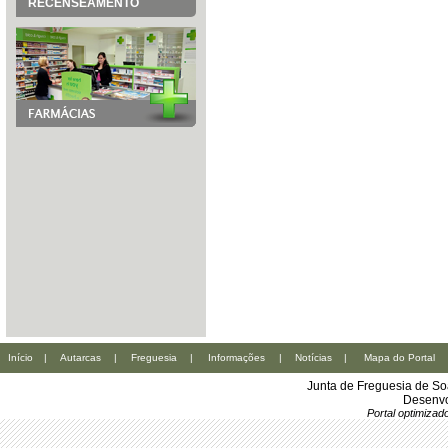
RECENSEAMENTO
Início
|
Autarcas
|
Freguesia
|
Informações
|
Notícias
|
Mapa do Portal
Junta de Freguesia de So
Desenvo
Portal optimiza