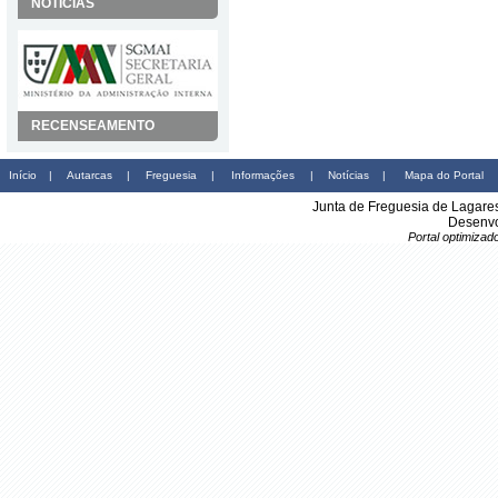
NOTÍCIAS
RECENSEAMENTO
Início
|
Autarcas
|
Freguesia
|
Informações
|
Notícias
|
Mapa do Portal
Junta de Freguesia de Lagare
Desenvo
Portal optimiza