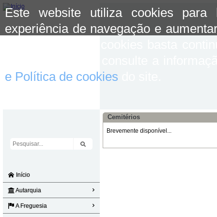
Este website utiliza cookies para
experiência de navegação e aumentar
aceitar o uso de cookies basta conti
mais informação consulte a informaç
e Política de cookies
do site.
Cemitérios
Brevemente disponível...
Início
Autarquia
A Freguesia