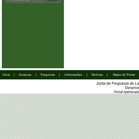
Início
|
Autarcas
|
Freguesia
|
Informações
|
Notícias
|
Mapa do Portal
Junta de Freguesia de L
Desenvo
Portal optimiza