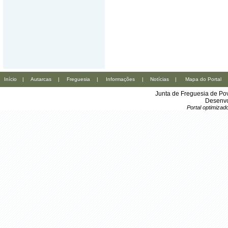
Início
|
Autarcas
|
Freguesia
|
Informações
|
Notícias
|
Mapa do Portal
Junta de Freguesia de Po
Desenvo
Portal optimiza