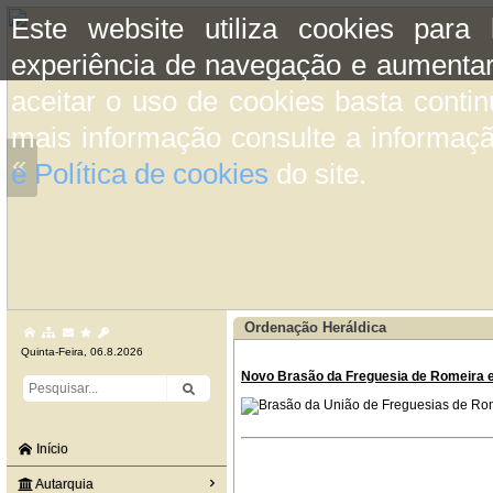
Este website utiliza cookies para
experiência de navegação e aumentar
aceitar o uso de cookies basta conti
mais informação consulte a informaç
«
e Política de cookies
do site.
Ordenação Heráldica
Quinta-Feira, 06.8.2026
Novo Brasão da Freguesia de Romeira 
Início
Autarquia