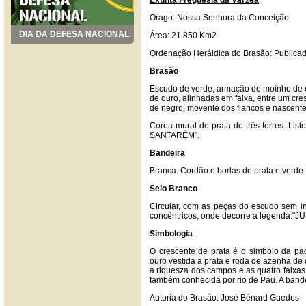
Extinta Freguesia da Várzea
Orago: Nossa Senhora da Conceição
DIA DA DEFESA NACIONAL
Área: 21.850 Km2
Ordenação Heráldica do Brasão: Publicad
Brasão
Escudo de verde, armação de moínho de o
de ouro, alinhadas em faixa, entre um cre
de negro, movente dos flancos e nascente
Coroa mural de prata de três torres. Li
SANTARÉM".
Bandeira
Branca. Cordão e borlas de prata e verde.
Selo Branco
Circular, com as peças do escudo sem in
concêntricos, onde decorre a legenda
Simbologia
O crescente de prata é o simbolo da p
ouro vestida a prata e roda de azenha de 
a riquesza dos campos e as quatro faixas 
também conhecida por rio de Pau. A bandei
Autoria do Brasão: José Bènard Guedes