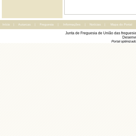
Início
|
Autarcas
|
Freguesia
|
Informações
|
Notícias
|
Mapa do Portal
Junta de Freguesia de União das freguesi
Desenvo
Portal optimiza