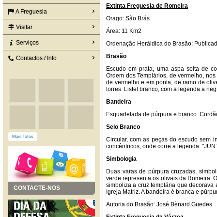
Extinta Freguesia de Romeira
A Freguesia
Orago: São Brás
Visitar
Área: 11 Km2
Serviços
Ordenação Heráldica do Brasão: Publicada
Brasão
Contactos / Info
Escudo em prata, uma aspa solta de c
Ordem dos Templários, de vermelho, nos f
de vermelho e em ponta, de ramo de olive
torres. Listel branco, com a legenda a 
Bandeira
Esquartelada de púrpura e branco. Cordão
Selo Branco
Mais fotos
Circular, com as peças do escudo sem in
concêntricos, onde corre a legenda: 
Simbologia
Duas varas de púrpura cruzadas, simboli
verde representa os olivais da Romeira. 
simboliza a cruz templária que decorava a
CONTACTE-NOS
Igreja Matriz. A bandeira é branca e púrpu
Autoria do Brasão: José Bènard Guedes