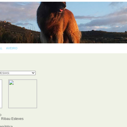
AL
»
AVEIRO
» AVEIRO
AS 
o
 Ribau Esteves
epública