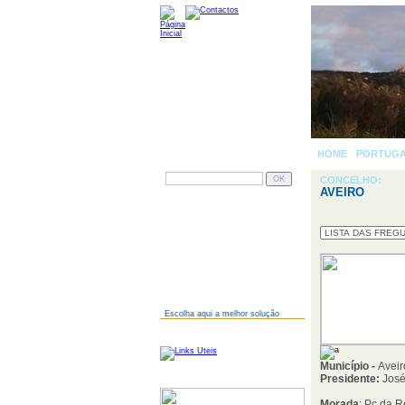
HOME
-
PORTUG
PESQUISAR
CONCELHO:
AVEIRO
AINDA NÃO TEM SITE?
Escolha aqui a melhor solução
LINKS
Município -
Aveir
Presidente:
José
SERVIDORES
Morada
: Pç da R