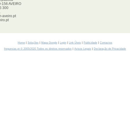
0-156 AVEIRO
06 300
1
-aveiro.pt
iro.pt
|
|
|
|
|
|
Home
Soluções
Mapa Google
Login
Link Úteis
Publicidade
Contactos
|
|
freguesias.pt © 2005/2020 Todos os direitos reservados
Avisos Legais
Declaração de Privacidade