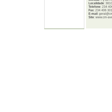
Localidade
: 381
Telefone
: 234 4
Fax
: 234 406 30
E-mail
: geral@cm
Site
: www.cm-ave