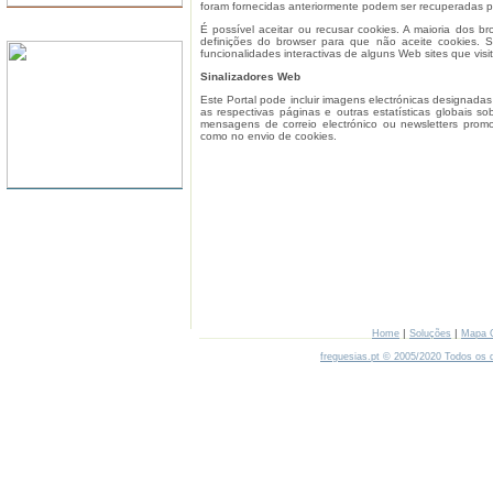
foram fornecidas anteriormente podem ser recuperadas par
SERVIDORES
É possível aceitar ou recusar cookies. A maioria dos 
definições do browser para que não aceite cookies. S
funcionalidades interactivas de alguns Web sites que visit
Sinalizadores Web
Este Portal pode incluir imagens electrónicas designada
as respectivas páginas e outras estatísticas globais so
mensagens de correio electrónico ou newsletters prom
como no envio de cookies.
|
|
Home
Soluções
Mapa 
freguesias.pt © 2005/2020 Todos os d