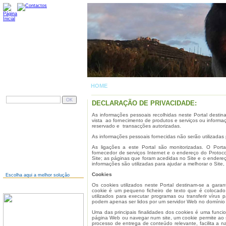
HOME
| DECLARAÇÃO DE PRIVACIDADE
PESQUISAR
DECLARAÇÃO DE PRIVACIDADE:
As informações pessoais recolhidas neste Portal destin
AINDA NÃO TEM SITE?
vista ao fornecimento de produtos e serviços ou informa
reservado e transacções autorizadas.
As informações pessoais fornecidas não serão utilizadas 
As ligações a este Portal são monitorizadas. O Port
fornecedor de serviços Internet e o endereço do Protoco
Site; as páginas que foram acedidas no Site e o endereço
informações são utilizadas para ajudar a melhorar o Site, 
Cookies
Escolha aqui a melhor solução
Os cookies utilizados neste Portal destinam-se a garan
JÁ TEM SITE?
cookie é um pequeno ficheiro de texto que é colocado
utilizados para executar programas ou transferir vírus 
podem apenas ser lidos por um servidor Web no domínio 
Uma das principais finalidades dos cookies é uma func
página Web ou navegar num site, um cookie permite ao si
processo de entrega de conteúdo relevante, facilita a 