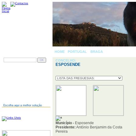
HOME
-
PORTUGAL
»
BRAGA
» ESPOSENDE
PESQUISAR
CONCELHO:
ESPOSENDE
AINDA NÃO TEM SITE?
Escolha aqui a melhor solução
LINKS
Município -
Esposende
Presidente:
António Benjamim da Costa
SERVIDORES
Pereira