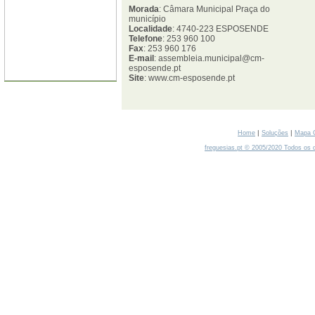
Morada
: Câmara Municipal Praça do
município
Localidade
: 4740-223 ESPOSENDE
Telefone
: 253 960 100
Fax
: 253 960 176
E-mail
: assembleia.municipal@cm-
esposende.pt
Site
: www.cm-esposende.pt
|
|
Home
Soluções
Mapa 
freguesias.pt © 2005/2020 Todos os d