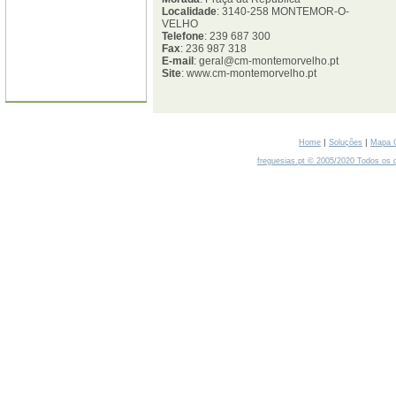
Localidade
: 3140-258 MONTEMOR-O-
VELHO
Telefone
: 239 687 300
Fax
: 236 987 318
E-mail
: geral@cm-montemorvelho.pt
Site
: www.cm-montemorvelho.pt
|
|
Home
Soluções
Mapa 
freguesias.pt © 2005/2020 Todos os d