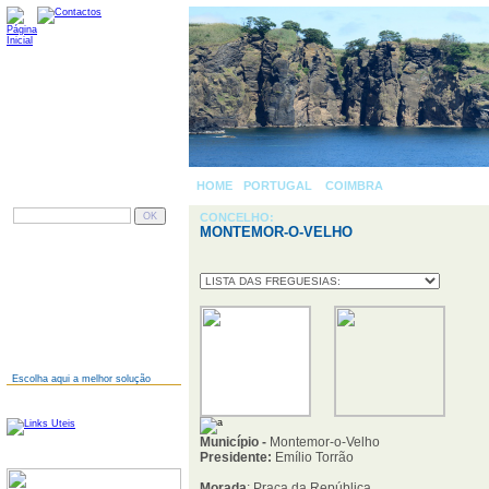
HOME
-
PORTUGAL
»
COIMBRA
» MONTEMOR-O-
PESQUISAR
CONCELHO:
MONTEMOR-O-VELHO
AINDA NÃO TEM SITE?
Escolha aqui a melhor solução
LINKS
Município -
Montemor-o-Velho
Presidente:
Emílio Torrão
SERVIDORES
Morada
: Praça da República