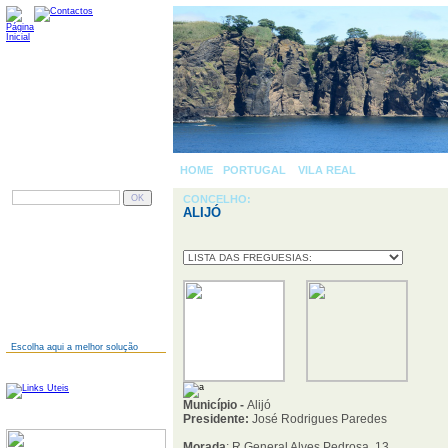
HOME
-
PORTUGAL
»
VILA REAL
» ALIJÓ
PESQUISAR
CONCELHO:
ALIJÓ
AINDA NÃO TEM SITE?
Escolha aqui a melhor solução
LINKS
Município -
Alijó
Presidente:
José Rodrigues Paredes
SERVIDORES
Morada
: R General Alves Pedrosa, 13