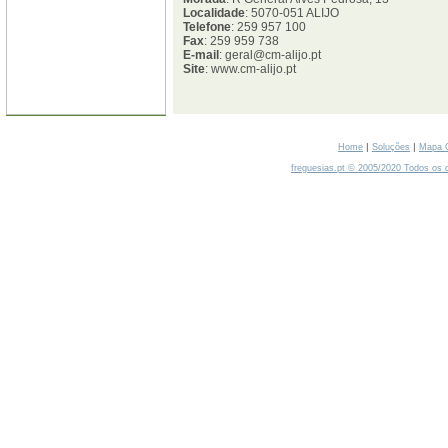
Localidade
: 5070-051 ALIJO
Telefone
: 259 957 100
Fax
: 259 959 738
E-mail
: geral@cm-alijo.pt
Site
: www.cm-alijo.pt
|
|
Home
Soluções
Mapa 
freguesias.pt © 2005/2020 Todos os d