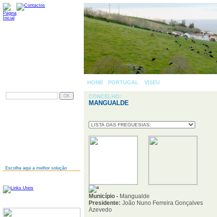
HOME
-
PORTUGAL
»
VISEU
» MANGUALDE
PESQUISAR
CONCELHO:
MANGUALDE
AINDA NÃO TEM SITE?
Escolha aqui a melhor solução
LINKS
Município -
Mangualde
Presidente:
João Nuno Ferreira Gonçalves
SERVIDORES
Azevedo