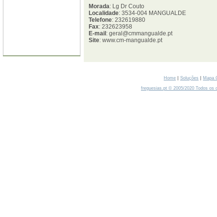
Morada
: Lg Dr Couto
Localidade
: 3534-004 MANGUALDE
Telefone
: 232619880
Fax
: 232623958
E-mail
: geral@cmmangualde.pt
Site
: www.cm-mangualde.pt
|
|
Home
Soluções
Mapa 
freguesias.pt © 2005/2020 Todos os d