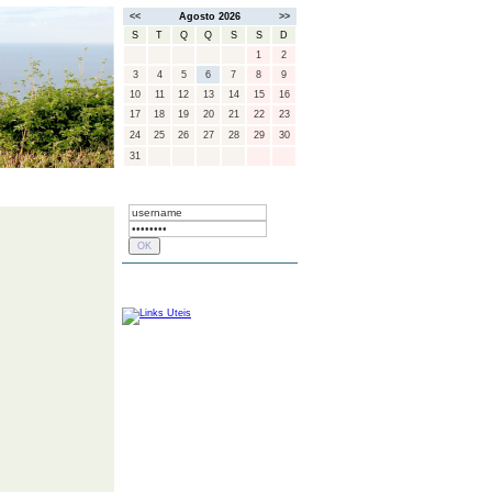
<<
Agosto 2026
>>
S
T
Q
Q
S
S
D
1
2
3
4
5
6
7
8
9
10
11
12
13
14
15
16
17
18
19
20
21
22
23
24
25
26
27
28
29
30
31
CONCELHOS
LOGIN
LINKS