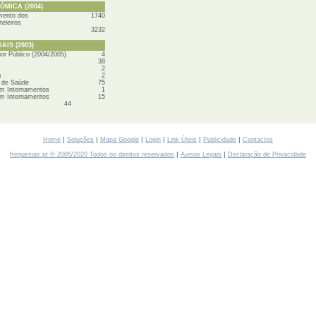
MICA (2004)
mento dos
1740
eleiros
3232
AIS (2003)
ior Público (2004/2005)
4
38
2
s
2
 de Saúde
75
m Internamentos
1
m Internamentos
15
44
|
|
|
|
|
|
Home
Soluções
Mapa Google
Login
Link Úteis
Publicidade
Contactos
|
|
freguesias.pt © 2005/2020 Todos os direitos reservados
Avisos Legais
Declaração de Privacidade