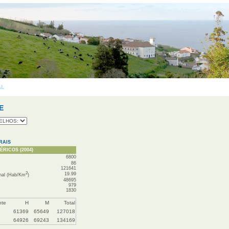
AL
» PORTALEGRE
OS 
E
RAIS
RICOS (2004)
6800
86
121641
2
19.99
nal (Hab/Km
)
48695
979
1830
nte
H
M
Total
61369
65649
127018
64926
69243
134169