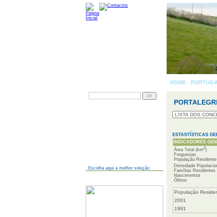
HOME
-
PORTUG
PESQUISAR
PORTALEGR
AINDA NÃO TEM SITE?
ESTASTÍSTICAS GE
INDICADORES GENÉ
2
Área Total (km
)
Freguesias
População Residente
Densidade Populacio
Escolha aqui a melhor solução
Famílias Residentes
Nascimentos
JÁ TEM SITE?
Óbitos
População Reside
2001
1991