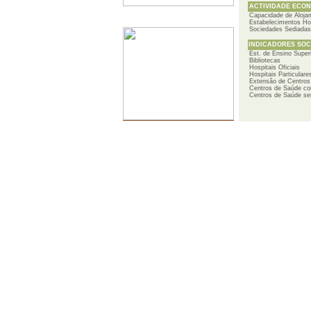
ACTIVIDADE ECONÓ
Capacidade de Aloja
SERVIDORES
Estabelecimentos Hot
Sociedades Sediadas
INDICADORES SOCI
Est. de Ensino Super
Bibliotecas
Hospitais Oficiais
Hospitais Particulare
Extensão de Centros
Centros de Saúde co
Centros de Saúde se