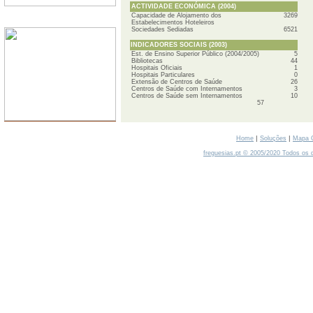
ACTIVIDADE ECONÓMICA (2004)
Capacidade de Alojamento dos
3269
SERVIDORES
Estabelecimentos Hoteleiros
Sociedades Sediadas
6521
INDICADORES SOCIAIS (2003)
Est. de Ensino Superior Público (2004/2005)
5
Bibliotecas
44
Hospitais Oficiais
1
Hospitais Particulares
0
Extensão de Centros de Saúde
26
Centros de Saúde com Internamentos
3
Centros de Saúde sem Internamentos
10
57
|
|
Home
Soluções
Mapa 
freguesias.pt © 2005/2020 Todos os d