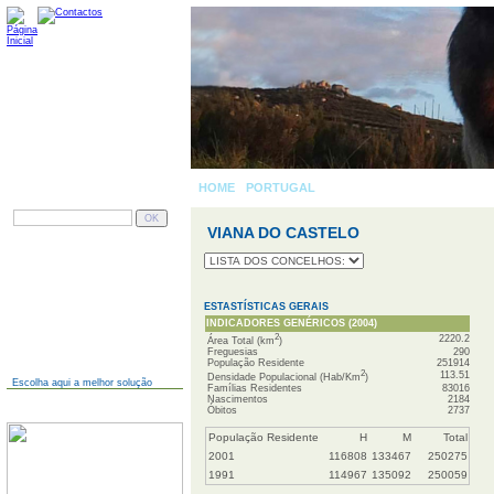
HOME
-
PORTUGAL
» VIANA DO CASTELO
PESQUISAR
VIANA DO CASTELO
AINDA NÃO TEM SITE?
ESTASTÍSTICAS GERAIS
INDICADORES GENÉRICOS (2004)
2
2220.2
Área Total (km
)
Freguesias
290
População Residente
251914
2
113.51
Densidade Populacional (Hab/Km
)
Escolha aqui a melhor solução
Famílias Residentes
83016
Nascimentos
2184
JÁ TEM SITE?
Óbitos
2737
População Residente
H
M
Total
2001
116808
133467
250275
1991
114967
135092
250059