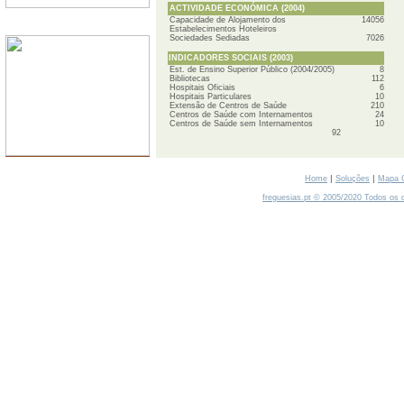
ACTIVIDADE ECONÓMICA (2004)
Capacidade de Alojamento dos
14056
SERVIDORES
Estabelecimentos Hoteleiros
Sociedades Sediadas
7026
INDICADORES SOCIAIS (2003)
Est. de Ensino Superior Público (2004/2005)
8
Bibliotecas
112
Hospitais Oficiais
6
Hospitais Particulares
10
Extensão de Centros de Saúde
210
Centros de Saúde com Internamentos
24
Centros de Saúde sem Internamentos
10
92
|
|
Home
Soluções
Mapa 
freguesias.pt © 2005/2020 Todos os d