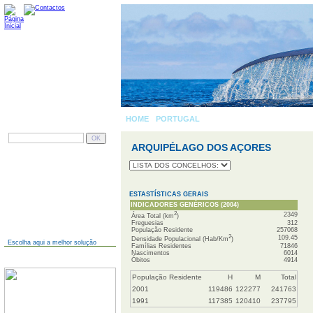
HOME
-
PORTUGAL
» ARQUIPÉLAGO DOS AÇOR
PESQUISAR
ARQUIPÉLAGO DOS AÇORES
AINDA NÃO TEM SITE?
ESTASTÍSTICAS GERAIS
INDICADORES GENÉRICOS (2004)
2
2349
Área Total (km
)
Freguesias
312
População Residente
257068
2
109.45
Densidade Populacional (Hab/Km
)
Escolha aqui a melhor solução
Famílias Residentes
71846
Nascimentos
6014
JÁ TEM SITE?
Óbitos
4914
População Residente
H
M
Total
2001
119486
122277
241763
1991
117385
120410
237795