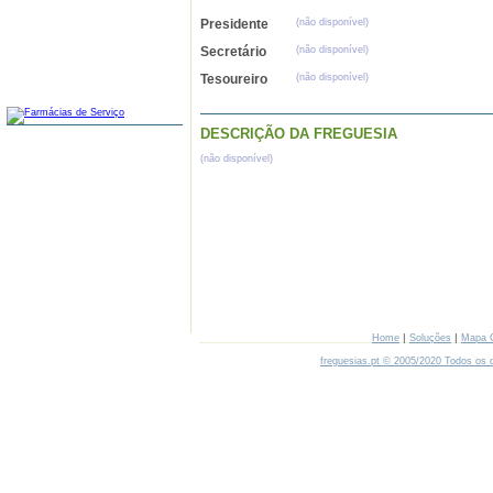
Presidente
(não disponível)
Secretário
(não disponível)
Tesoureiro
(não disponível)
FARMÁCIAS
DESCRIÇÃO DA FREGUESIA
(não disponível)
|
|
Home
Soluções
Mapa 
freguesias.pt © 2005/2020 Todos os d