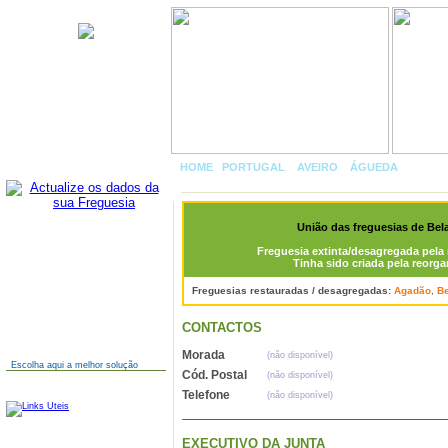
União das freguesias de
Belazaima do Chão,
Castanheira do Vouga e
Agadão
HOME
|
PORTUGAL
»
AVEIRO
»
ÁGUEDA
»
UNIÃO
VOUGA E AGADÃO
União das freguesias de Be
AINDA NÃO TEM SITE?
Freguesia extinta/desagregada pela 
Tinha sido criada pela reorga
Freguesias restauradas / desagregadas:
Agadão
,
B
CONTACTOS
Morada
(não disponível)
Escolha aqui a melhor solução
Cód. Postal
(não disponível)
LINKS
Telefone
(não disponível)
EXECUTIVO DA JUNTA