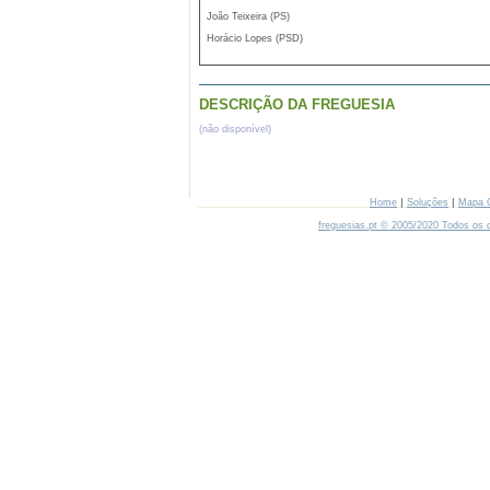
João Teixeira (PS)
Horácio Lopes (PSD)
DESCRIÇÃO DA FREGUESIA
(não disponível)
|
|
Home
Soluções
Mapa 
freguesias.pt © 2005/2020 Todos os d