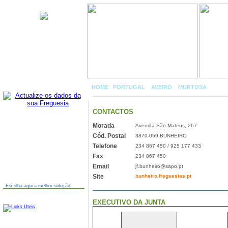
Bunheiro
HOME
|
PORTUGAL
»
AVEIRO
»
MURTOSA
»
BUNH
CONTACTOS
Morada
Avenida São Mateus, 267
AINDA NÃO TEM SITE?
Cód. Postal
3870-059 BUNHEIRO
Telefone
234 867 450 / 925 177 433
Fax
234 867 450
Email
jf.bunheiro@sapo.pt
Site
bunheiro.freguesias.pt
Escolha aqui a melhor solução
LINKS
EXECUTIVO DA JUNTA