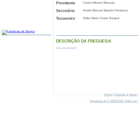
Presidente
Carlos Alberto Maceda
Secretário
André Manuel Martins Frederico
Tesoureiro
Gilda Maria Costa Gaspar
FARMÁCIAS
DESCRIÇÃO DA FREGUESIA
(não disponível)
|
|
Home
Soluções
Mapa 
freguesias.pt © 2005/2020 Todos os d