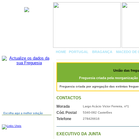
União das freguesias de
Castelãos e Vilar do Monte
HOME
|
PORTUGAL
»
BRAGANÇA
»
MACEDO DE 
MONTE
União das fregu
AINDA NÃO TEM SITE?
Freguesia criada pela reorganização 
Freguesia criada por agregação das extintas fregue
CONTACTOS
Morada
Largo Acácio Victor Ferreira, nº1
Cód. Postal
5340-082 Castelões
Escolha aqui a melhor solução
Telefone
278426616
LINKS
EXECUTIVO DA JUNTA