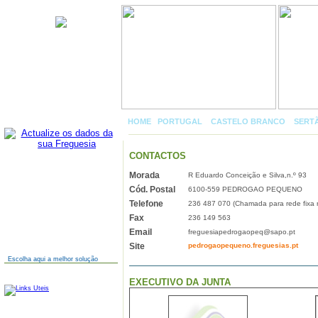
Pedrógão Pequeno
HOME
|
PORTUGAL
»
CASTELO BRANCO
»
SERT
CONTACTOS
Morada
R Eduardo Conceição e Silva,n.º 93
AINDA NÃO TEM SITE?
Cód. Postal
6100-559 PEDROGAO PEQUENO
Telefone
236 487 070 (Chamada para rede fixa 
Fax
236 149 563
Email
freguesiapedrogaopeq@sapo.pt
Site
pedrogaopequeno.freguesias.pt
Escolha aqui a melhor solução
LINKS
EXECUTIVO DA JUNTA