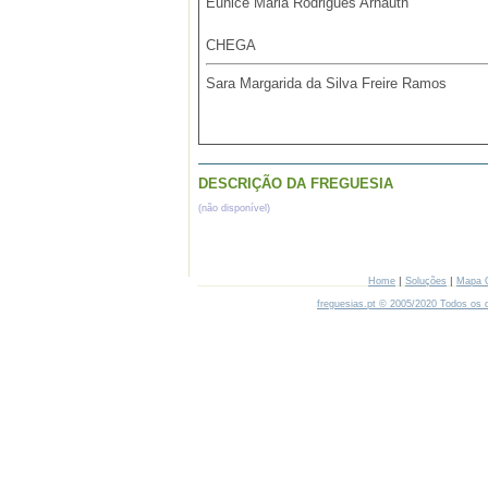
Eunice Maria Rodrigues Arnauth
CHEGA
Sara Margarida da Silva Freire Ramos
DESCRIÇÃO DA FREGUESIA
(não disponível)
|
|
Home
Soluções
Mapa 
freguesias.pt © 2005/2020 Todos os d