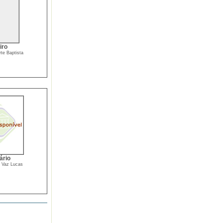
iro
rte Baptista
ário
 Vaz Lucas