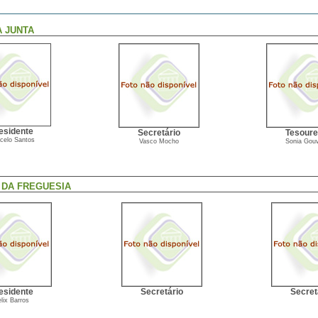
A JUNTA
esidente
Secretário
Tesoure
celo Santos
Vasco Mocho
Sonia Gou
 DA FREGUESIA
esidente
Secretário
Secret
lix Barros