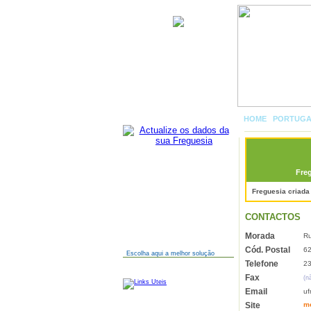
União das freguesias de Melo
e Nabais
HOME
|
PORTUG
Freg
AINDA NÃO TEM SITE?
Freguesia criada
CONTACTOS
Morada
Ru
Cód. Postal
62
Escolha aqui a melhor solução
Telefone
23
LINKS
Fax
(n
Email
uf
Site
me