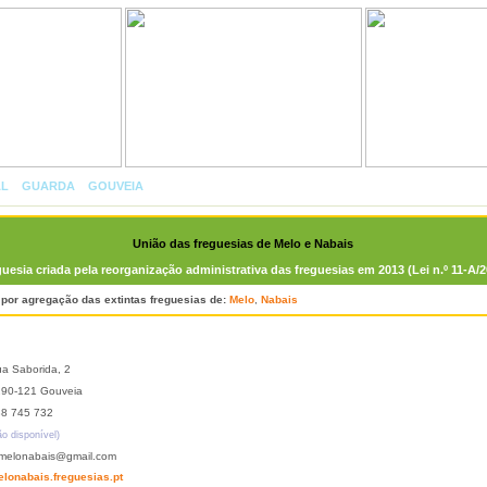
AL
»
GUARDA
»
GOUVEIA
»
UNIÃO DAS FREGUESIAS DE MELO E NABAIS
União das freguesias de Melo e Nabais
uesia criada pela reorganização administrativa das freguesias em 2013 (Lei n.º 11-A/2
 por agregação das extintas freguesias de:
Melo
,
Nabais
a Saborida, 2
90-121 Gouveia
8 745 732
ão disponível)
melonabais@gmail.com
lonabais.freguesias.pt