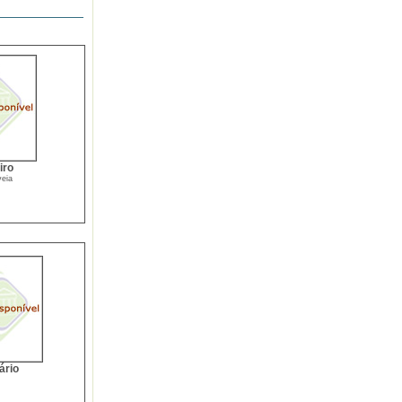
iro
veia
ário