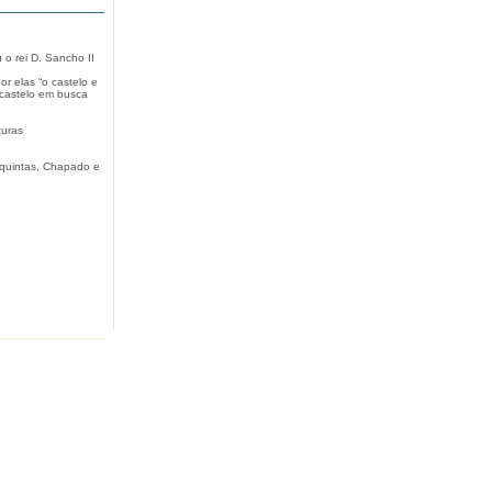
o rei D. Sancho II
r elas “o castelo e
 castelo em busca
turas
 quintas, Chapado e