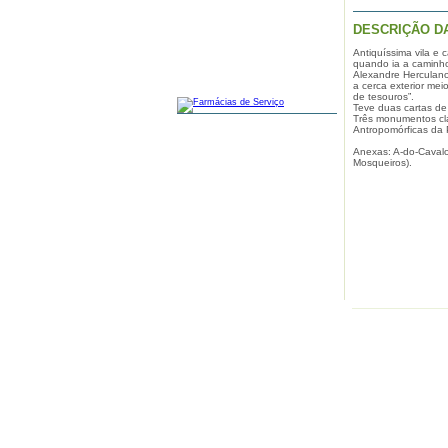
DESCRIÇÃO D
Antiquíssima vila e
quando ia a caminho
Alexandre Herculano
a cerca exterior me
FARMÁCIAS
de tesouros”.
Teve duas cartas de 
Três monumentos cla
Antropomórficas da 
Anexas: A-do-Cavalo
Mosqueiros).