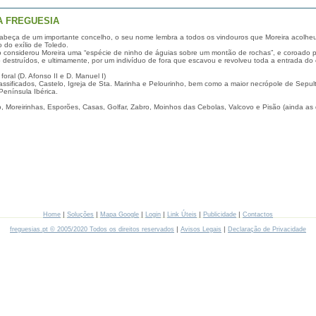
A FREGUESIA
 cabeça de um importante concelho, o seu nome lembra a todos os vindouros que Moreira acolheu 
 do exílio de Toledo.
 considerou Moreira uma “espécie de ninho de águias sobre um montão de rochas”, e coroado po
io destruídos, e ultimamente, por um indivíduo de fora que escavou e revolveu toda a entrada do
foral (D. Afonso II e D. Manuel I)
ssificados, Castelo, Igreja de Sta. Marinha e Pelourinho, bem como a maior necrópole de Sepul
Península Ibérica.
, Moreirinhas, Esporões, Casas, Golfar, Zabro, Moinhos das Cebolas, Valcovo e Pisão (ainda as
|
|
|
|
|
|
Home
Soluções
Mapa Google
Login
Link Úteis
Publicidade
Contactos
|
|
freguesias.pt © 2005/2020 Todos os direitos reservados
Avisos Legais
Declaração de Privacidade