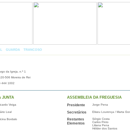
AL
»
GUARDA
»
TRANCOSO
»
MOREIRA DE REI
rgo da Igreja, n.º 1
20-506 Moreira de Rei
6 444 1002
A JUNTA
ASSEMBLEIA DA FREGUESIA
icardo Veiga
Presidente
Jorge Pena
ário Leal
Secretários
Eliseu Lourença / Marta G
Restantes
Sérgio Costa
lcina Bordalo
Carlos Pinto
Elementos
Liliana Pena
Hélder dos Santos