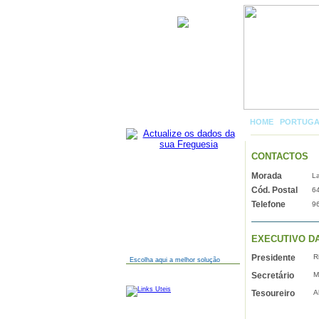
Moreira de Rei
HOME
|
PORTUG
CONTACTOS
Morada
La
AINDA NÃO TEM SITE?
Cód. Postal
64
Telefone
9
EXECUTIVO D
Presidente
R
Escolha aqui a melhor solução
Secretário
M
LINKS
Tesoureiro
A