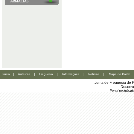
Início
|
Autarcas
|
Freguesia
|
Informações
|
Notícias
|
Mapa do Portal
Junta de Freguesia de 
Desenvo
Portal optimiza