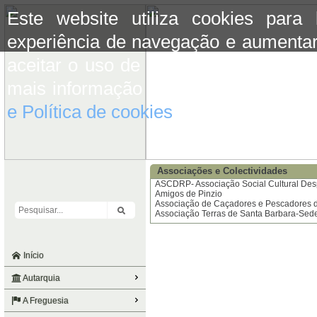
Este website utiliza cookies para
experiência de navegação e aumentar
aceitar o uso de cookies basta conti
mais informação consulte a informaç
e Política de cookies
do site.
Associações e Colectividades
ASCDRP- Associação Social Cultural Desp
Amigos de Pinzio
Associação de Caçadores e Pescadores d
Associação Terras de Santa Barbara-Sed
Início
Autarquia
A Freguesia